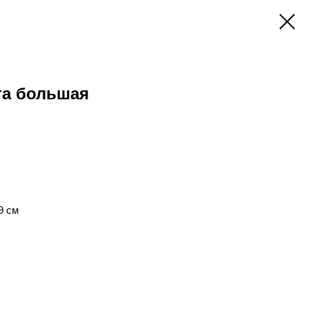
та большая
9 см