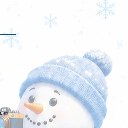
с
ацию