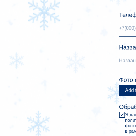
Телеф
Назва
Фото 
Add f
Обраб
Я да
поли
фото
в ра