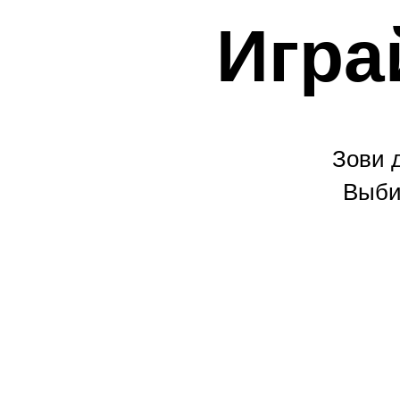
Игра
Зови 
Выби