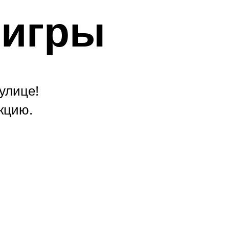
 игры
улице!
кцию.