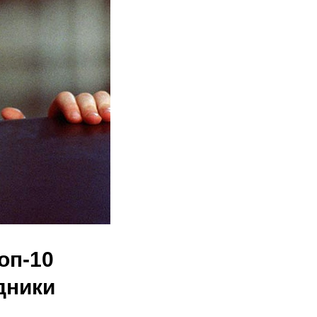
оп-10
дники