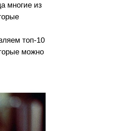
а многие из
торые
вляем топ-10
торые можно