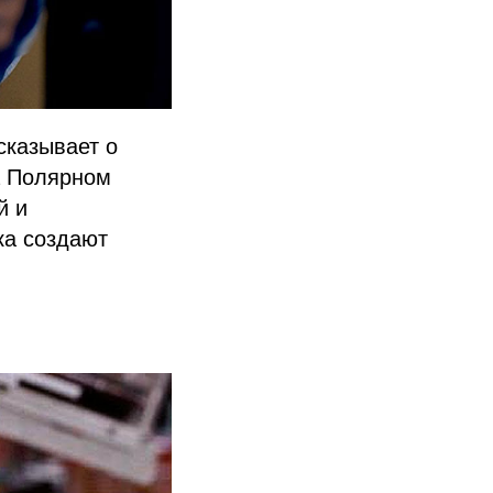
сказывает о
а Полярном
й и
ка создают