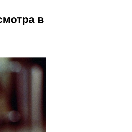
льмы:
смотра в