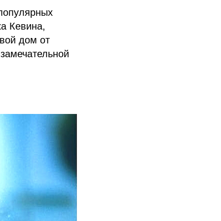
 популярных
а Кевина,
вой дом от
 замечательной