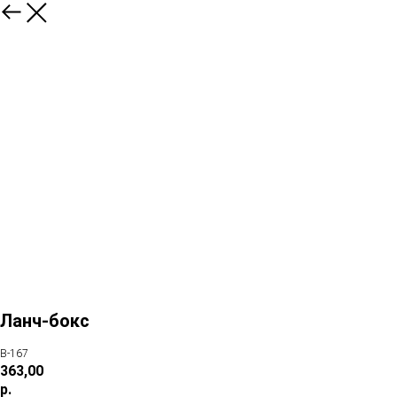
Ланч-бокс
В-167
363,00
р.