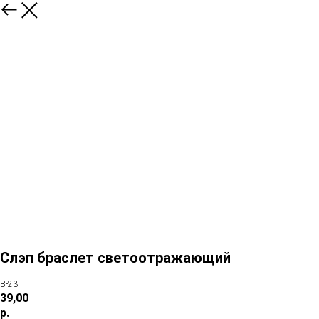
Слэп браслет светоотражающий
В-23
39,00
р.