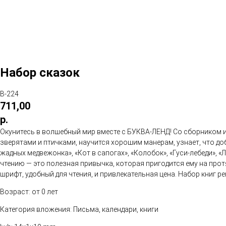
Набор сказок
В-224
711,00
р.
Окунитесь в волшебный мир вместе с БУКВА-ЛЕНД! Со сборником и
зверятами и птичками, научится хорошим манерам, узнает, что добр
жадных медвежонка», «Кот в сапогах», «Колобок», «Гуси-лебеди», 
чтению — это полезная привычка, которая пригодится ему на прот
шрифт, удобный для чтения, и привлекательная цена. Набор книг р
Возраст: от 0 лет
Категория вложения: Письма, календари, книги