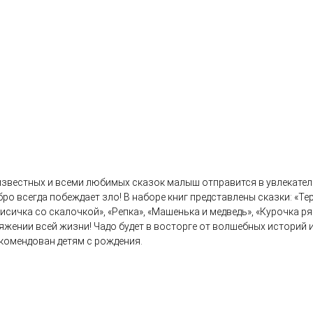
звестных и всеми любимых сказок малыш отправится в увлекатель
о всегда побеждает зло! В наборе книг представлены сказки: «Тере
«Лисичка со скалочкой», «Репка», «Машенька и медведь», «Курочка
яжении всей жизни! Чадо будет в восторге от волшебных историй и
екомендован детям с рождения.