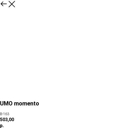
UMO momento
В-163
503,00
р.